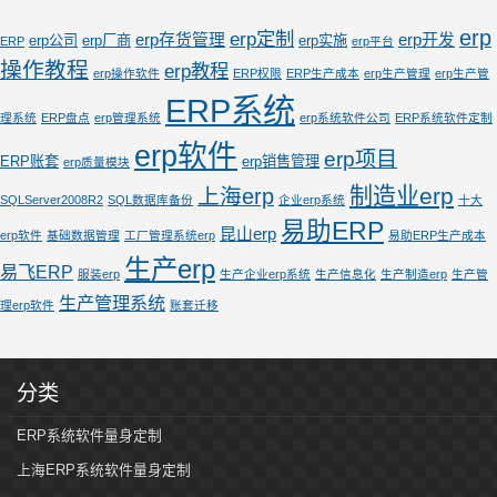
erp
erp定制
erp存货管理
erp开发
erp公司
erp厂商
erp实施
ERP
erp平台
操作教程
erp教程
erp操作软件
ERP权限
ERP生产成本
erp生产管理
erp生产管
ERP系统
理系统
ERP盘点
erp管理系统
erp系统软件公司
ERP系统软件定制
erp软件
erp项目
ERP账套
erp销售管理
erp质量模块
制造业erp
上海erp
SQLServer2008R2
SQL数据库备份
企业erp系统
十大
易助ERP
昆山erp
erp软件
基础数据管理
工厂管理系统erp
易助ERP生产成本
生产erp
易飞ERP
服装erp
生产企业erp系统
生产信息化
生产制造erp
生产管
生产管理系统
理erp软件
账套迁移
分类
ERP系统软件量身定制
上海ERP系统软件量身定制