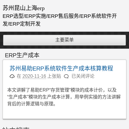
跳
苏州昆山上海erp
至
ERP选型/ERP实施/ERP售后服务/ERP系统软件开
内
发/ERP定制开发
容
主要菜单
ERP生产成本
苏州易助ERP系统软件生产成本核算教程
苏
在
2020-11-16
上张贴
已关闭评论
州
易
本文讲解了易助ERP“存货管理”模块的成本计价，以及
助
“生产成本”模块的生产成本计算，用举例实操的方法讲解
ERP
背后的计算逻辑与原理。
系
统
软