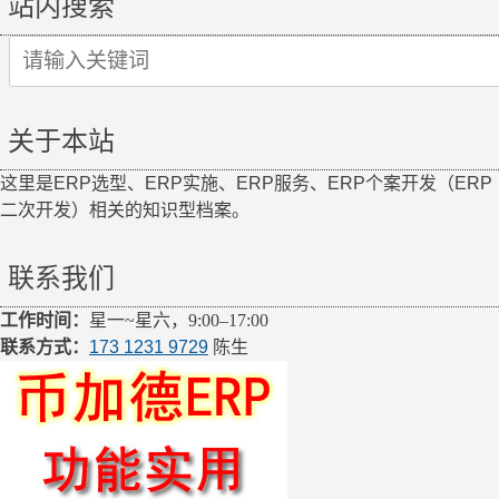
站内搜索
件
生
Search
产
for:
成
本
关于本站
核
算
这里是ERP选型、ERP实施、ERP服务、ERP个案开发（ERP
教
二次开发）相关的知识型档案。
程
联系我们
工作时间：
星一~星六，9:00–17:00
联系方式：
173 1231 9729
陈生