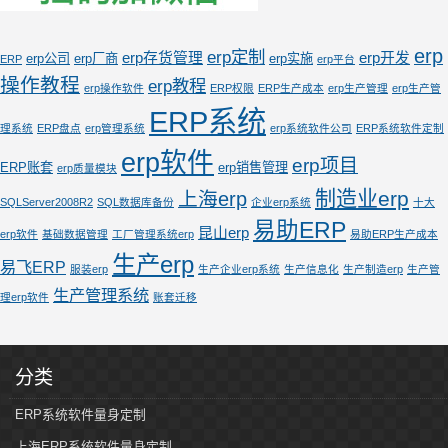
erp
erp定制
erp存货管理
erp开发
erp公司
erp厂商
erp实施
ERP
erp平台
操作教程
erp教程
erp操作软件
ERP权限
ERP生产成本
erp生产管理
erp生产管
ERP系统
理系统
ERP盘点
erp管理系统
erp系统软件公司
ERP系统软件定制
erp软件
erp项目
ERP账套
erp销售管理
erp质量模块
制造业erp
上海erp
SQLServer2008R2
SQL数据库备份
企业erp系统
十大
易助ERP
昆山erp
erp软件
基础数据管理
工厂管理系统erp
易助ERP生产成本
生产erp
易飞ERP
服装erp
生产企业erp系统
生产信息化
生产制造erp
生产管
生产管理系统
理erp软件
账套迁移
分类
ERP系统软件量身定制
上海ERP系统软件量身定制