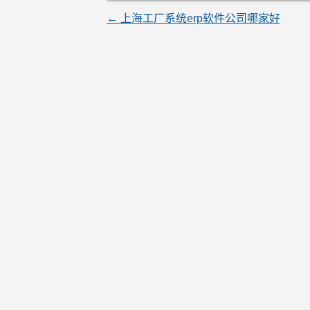
文
←
上海工厂系统erp软件公司哪家好
章
导
航