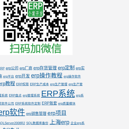
erp定制
erp存货管理
erp公司
erp厂商
erp实
ERP
erp操作教程
erp开发
施
erp平台
erp操作软件
erp教程
ERP权限
ERP生产成本
erp生产管理
erp生产管
ERP系统
理系统
ERP盘点
erp管理系统
erp系
ERP账套
统软件公司
ERP系统软件定制
erp质量模块
erp软件
erp项目
erp销售管理
上海erp
QLServer2008R2
SQL数据库备份
企业erp系