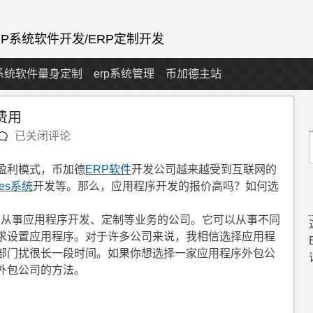
ERP系统软件开发/ERP定制开发
p系统软件量身定制
erp系统管理
币加德主站
费用
上
已关闭评论
海
f
生
盈利模式，币加德
ERP软件
开发公司越来越受到互联网的
产
es系统
开发等。那么，应用程序开发的报价高吗？如何选
管
理
门从事应用程序开发、定制等业务的公司。它可以从事不同
系
求设置应用程序。对于许多公司来说，我相信选择应用程
统
部门扰很长一段时间。如果你想选择一家应用程序外包公
软
外包公司的方法。
件
erp