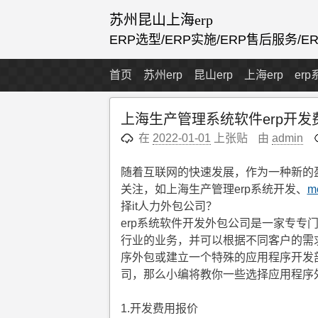
跳
苏州昆山上海erp
至
ERP选型/ERP实施/ERP售后服务/
内
容
首页
苏州erp
昆山erp
上海erp
er
上海生产管理系统软件erp开发
在
2022-01-01
上张贴
由
admin
随着互联网的快速发展，作为一种新的
关注，如上海生产管理erp系统开发、
m
择it人力外包公司？
erp系统软件开发外包公司是一家专专
行业的业务，并可以根据不同客户的需
序外包或建立一个特殊的应用程序开发
司，那么小编将教你一些选择应用程序
1.开发费用报价