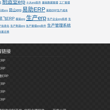
制造业erp
统
十大erp软件
基础数据管理
工厂管理
易助ERP
昆山erp
系统erp
易助ERP生产成本
生产erp
易飞ERP
服装erp
生产企业erp系统
生
生产管理系统
产信息化
生产制造erp
生产管理erp软件
账套迁移
情链接
ERP
ERP
港ERP
ERP
ERP
ERP