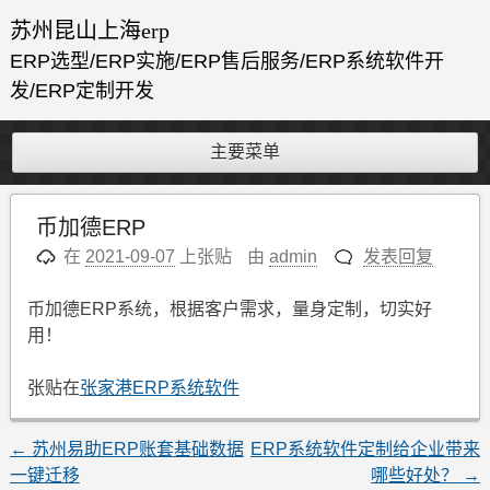
跳
苏州昆山上海erp
至
ERP选型/ERP实施/ERP售后服务/ERP系统软件开
内
发/ERP定制开发
容
主要菜单
币加德ERP
在
2021-09-07
上张贴
由
admin
发表回复
币加德ERP系统，根据客户需求，量身定制，切实好
用！
张贴在
张家港ERP系统软件
文
←
苏州易助ERP账套基础数据
ERP系统软件定制给企业带来
一键迁移
哪些好处？
→
章