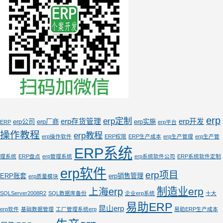
erp
erp定制
erp存货管理
erp开发
erp公司
erp厂商
erp实施
ERP
erp平台
操作教程
erp教程
erp操作软件
ERP权限
ERP生产成本
erp生产管理
erp生产管
ERP系统
理系统
ERP盘点
erp管理系统
erp系统软件公司
ERP系统软件定制
erp软件
erp项目
ERP账套
erp销售管理
erp质量模块
制造业erp
上海erp
SQLServer2008R2
SQL数据库备份
企业erp系统
十大
易助ERP
昆山erp
erp软件
基础数据管理
工厂管理系统erp
易助ERP生产成本