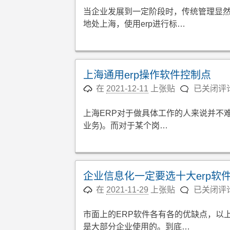
括
企
当企业发展到一定阶段时，传统管理显
哪
业
地处上海，使用erp进行标…
些
erp
系
统
管
上海通用erp操作软件控制点
理
上
在
2021-12-11
上张贴
已关闭评
好
海
处
通
上海ERP对于做具体工作的人来说并不
和
用
业务)。而对于某个岗…
效
erp
果
操
有
作
哪
软
企业信息化一定要选十大erp软
些
件
企
在
2021-11-29
上张贴
已关闭评
控
业
制
信
市面上的ERP软件各有各的优缺点，以
点
息
是大部分企业使用的。到底…