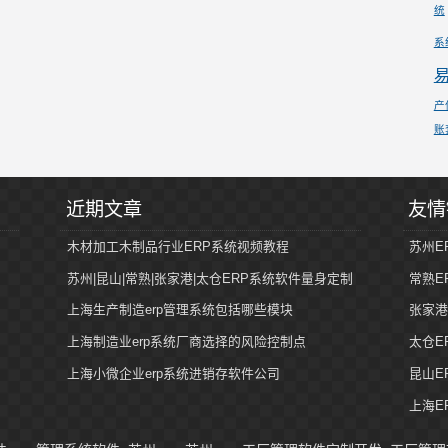
统
系
易
产
账
近期文章
友情
木材加工木制品行业ERP系统视频教程
苏州E
苏州|昆山|常熟|张家港|太仓ERP系统软件量身定制
常熟E
上海生产制造erp管理系统包括哪些模块
张家港
上海制造业erp系统厂商选择的风险控制点
太仓E
上海小微企业erp系统进销存软件公司
昆山E
上海E