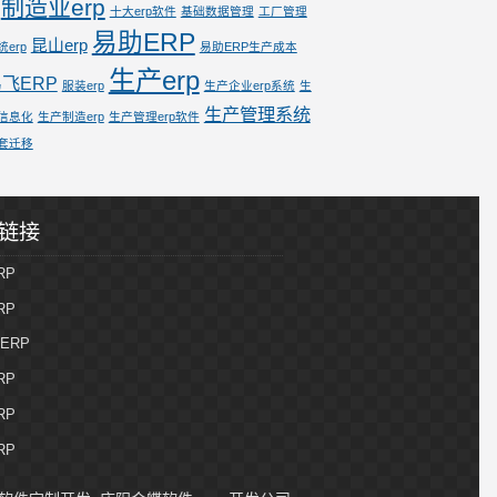
制造业erp
十大erp软件
基础数据管理
工厂管理
易助ERP
昆山erp
统erp
易助ERP生产成本
生产erp
飞ERP
服装erp
生产企业erp系统
生
生产管理系统
信息化
生产制造erp
生产管理erp软件
套迁移
链接
RP
RP
ERP
RP
RP
RP