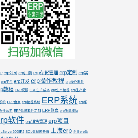
erp定制
erp存货管理
erp公司
erp厂商
erp实
RP
erp操作教程
erp开发
erp平台
erp操作软件
rp教程
ERP权限
ERP生产成本
erp生产管理
erp生产管
ERP系统
系统
ERP盘点
erp管理系统
erp系
ERP账套
软件公司
ERP系统软件定制
erp质量模块
erp软件
erp项目
erp销售管理
上海erp
LServer2008R2
SQL数据库备份
企业erp系