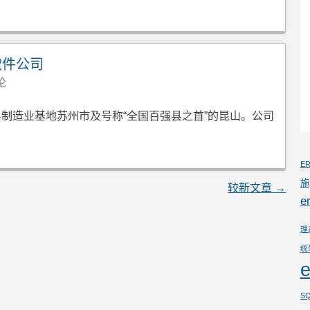
软件公司
论
制造业基地苏州市及号称“全国百强县之首”的昆山。公司
E
施
较新文章
→
e
理
统
SQ