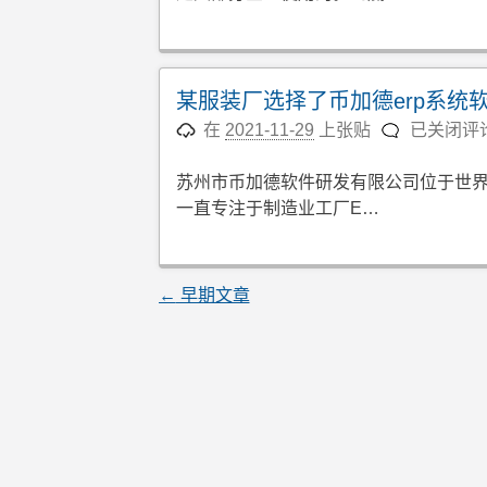
化
一
定
要
某服装厂选择了币加德erp系统
选
某
在
2021-11-29
上张贴
已关闭评
十
服
大
装
苏州市币加德软件研发有限公司位于世界
erp
厂
一直专注于制造业工厂E…
软
选
件
择
吗？
了
文
←
早期文章
币
章
加
导
德
erp
航
系
统
软