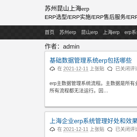
跳
苏州昆山上海erp
至
ERP选型/ERP实施/ERP售后服务/E
内
容
首页
苏州erp
昆山erp
上海erp
erp
作者：
admin
基础数据管理系统erp包括哪些
基
在
2021-12-11
上张贴
已关闭评
础
数
erp主数据管理系统流程。主数据是所
据
所有流程都无法运行。因…
管
理
系
统
上海企业erp系统管理好处和效
erp
上
在
2021-12-11
上张贴
已关闭评
包
海